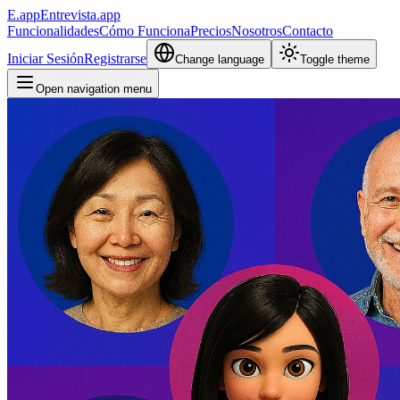
E.app
Entrevista.app
Funcionalidades
Cómo Funciona
Precios
Nosotros
Contacto
Iniciar Sesión
Registrarse
Change language
Toggle theme
Open navigation menu